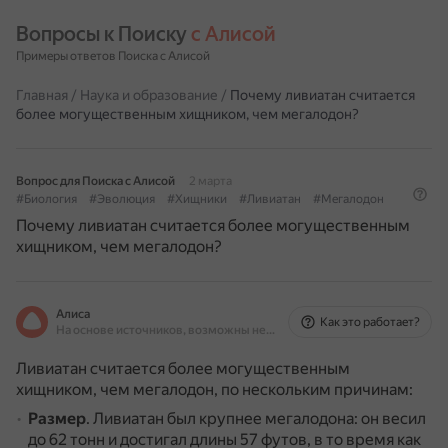
Вопросы к Поиску 
с Алисой
Примеры ответов Поиска с Алисой
Главная
/
Наука и образование
/
Почему ливиатан считается
более могущественным хищником, чем мегалодон?
Вопрос для Поиска с Алисой
2 марта
#Биология
#Эволюция
#Хищники
#Ливиатан
#Мегалодон
Почему ливиатан считается более могущественным
хищником, чем мегалодон?
Алиса
Как это работает?
На основе источников, возможны неточности
Ливиатан считается более могущественным
хищником, чем мегалодон, по нескольким причинам:
Размер
.
Ливиатан был крупнее мегалодона: он весил
до 62 тонн и достигал длины 57 футов, в то время как