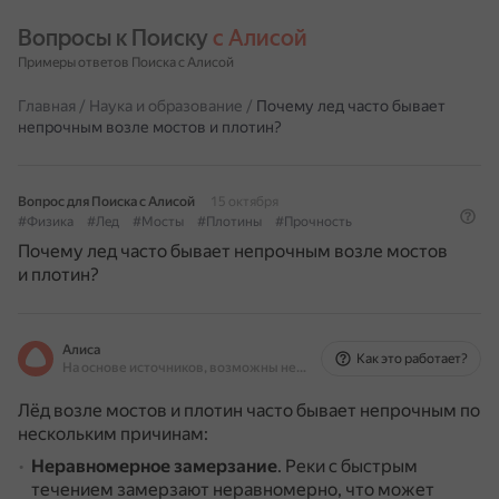
Вопросы к Поиску 
с Алисой
Примеры ответов Поиска с Алисой
Главная
/
Наука и образование
/
Почему лед часто бывает
непрочным возле мостов и плотин?
Вопрос для Поиска с Алисой
15 октября
#Физика
#Лед
#Мосты
#Плотины
#Прочность
Почему лед часто бывает непрочным возле мостов
и плотин?
Алиса
Как это работает?
На основе источников, возможны неточности
Лёд возле мостов и плотин часто бывает непрочным по
нескольким причинам:
Неравномерное замерзание
.
Реки с быстрым
течением замерзают неравномерно, что может