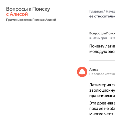
Вопросы к Поиску 
Главная
/
Наука
с Алисой
ее относител
Примеры ответов Поиска с Алисой
Вопрос для Поиск
#Латимерия
#Ж
Почему лати
молодую эво
Алиса
На основе источ
Латимерия с
эволюционну
практически
Эта древняя 
пока её не о
многие черт