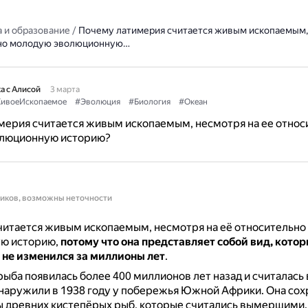
 и образование
/
Почему латимерия считается живым ископаемым,
ьно молодую эволюционную…
а с Алисой
3 марта
ивоеИскопаемое
#Эволюция
#Биология
#Океан
мерия считается живым ископаемым, несмотря на ее относ
люционную историю?
ников, возможны неточности
читается живым ископаемым, несмотря на её относительн
ю историю,
потому что она представляет собой вид, кото
 не изменился за миллионы лет
.
рыба появилась более 400 миллионов лет назад и считалас
бнаружили в 1938 году у побережья Южной Африки.
Она сох
ы древних кистепёрых рыб, которые считались вымершими.