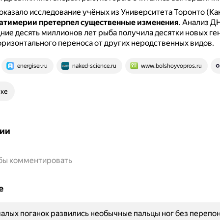
показало исследование учёных из Университета Торонто (Кан
латимерии претерпел существенные изменения
.
Анализ ДН
дние десять миллионов лет рыба получила десятки новых ге
оризонтального переноса от других неродственных видов.
energiser.ru
naked-science.ru
www.bolshoyvopros.ru
ске
ии
обы комментировать
е
алых поганок развились необычные пальцы ног без перепо