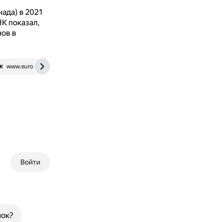
ада) в 2021
К показал,
нов в
www.euroki.org
creacenter.org
Войти
нок?