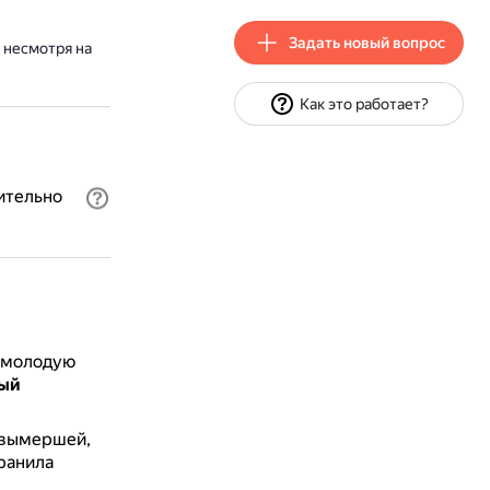
Задать новый вопрос
 несмотря на
Как это работает?
ительно
о молодую
рый
ь вымершей,
ранила