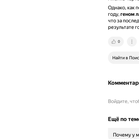
Однако, как 
году,
геном 
что за после
результате г
0
Найти в Пои
Комментар
Войдите, чт
Ещё по тем
Почему у м