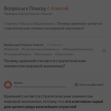
Вопросы к Поиску 
с Алисой
Примеры ответов Поиска с Алисой
Главная
/
Наука и образование
/
Почему кремний считается
стратегическим элементом мировой экономики?
Вопрос для Поиска с Алисой
12 февраля
#Кремний
#СтратегическиеЭлементы
#МироваяЭкономика
#СырьевыеРесурсы
#Инновации
#Технологии
Почему кремний считается стратегическим
элементом мировой экономики?
Алиса
Как это работает?
На основе источников, возможны неточности
Кремний считается стратегическим элементом
мировой экономики, потому что
это ключевое сырьё
для целого ряда важнейших отраслей