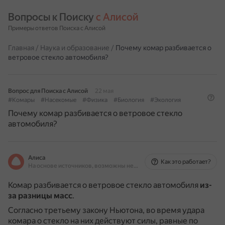
Вопросы к Поиску 
с Алисой
Примеры ответов Поиска с Алисой
Главная
/
Наука и образование
/
Почему комар разбивается о
ветровое стекло автомобиля?
Вопрос для Поиска с Алисой
22 мая
#Комары
#Насекомые
#Физика
#Биология
#Экология
Почему комар разбивается о ветровое стекло
автомобиля?
Алиса
Как это работает?
На основе источников, возможны неточности
Комар разбивается о ветровое стекло автомобиля
из-
за разницы масс
.
Согласно третьему закону Ньютона, во время удара
комара о стекло на них действуют силы, равные по