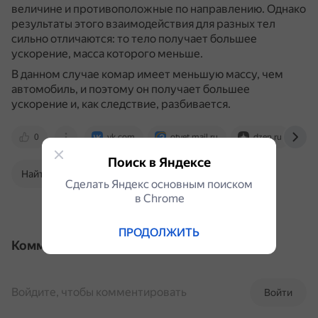
величине и противоположные по направлению.
Однако
результаты этого взаимодействия для разных тел
сильно отличаются: то тело получает большее
ускорение, масса которого меньше.
В данном случае комар имеет меньшую массу, чем
автомобиль, и поэтому он получает большее
ускорение и, как следствие, разбивается.
0
vk.com
otvet.mail.ru
dzen.ru
Поиск в Яндексе
Найти в Поиске
Сделать Яндекс основным поиском
в Сhrome
ПРОДОЛЖИТЬ
Комментарии
Войдите, чтобы комментировать
Войти