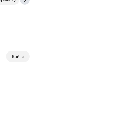
kipedia.org
aimed-ufa.ru
Войти