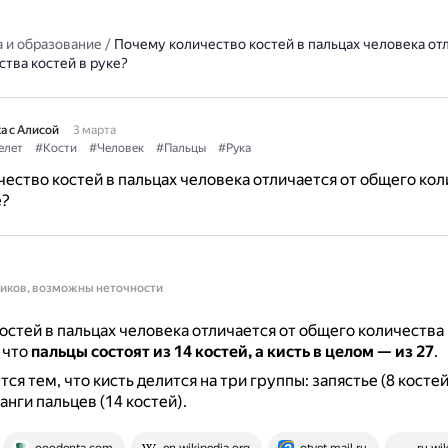
 и образование
/
Почему количество костей в пальцах человека от
тва костей в руке?
а с Алисой
3 марта
елет
#Кости
#Человек
#Пальцы
#Рука
ество костей в пальцах человека отличается от общего ко
е?
ников, возможны неточности
остей в пальцах человека отличается от общего количества 
 что
пальцы состоят из 14 костей, а кисть в целом — из 27
.
ся тем, что кисть делится на три группы: запястье (8 костей)
анги пальцев (14 костей).