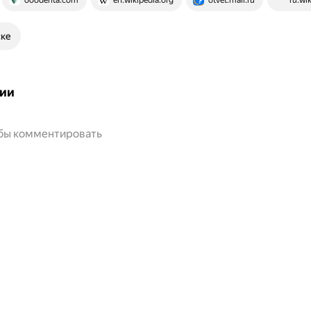
ooodenta.com
en.wikipedia.org
otvet.mail.ru
ru.wi
ске
ии
обы комментировать