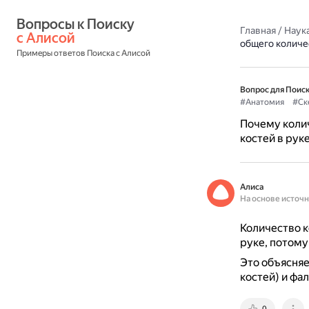
Вопросы к Поиску 
Главная
/
Наука
с Алисой
общего количес
Примеры ответов Поиска с Алисой
Вопрос для Поиск
#Анатомия
#Ск
Почему колич
костей в рук
Алиса
На основе источ
Количество к
руке, потому
Это объясняет
костей) и фал