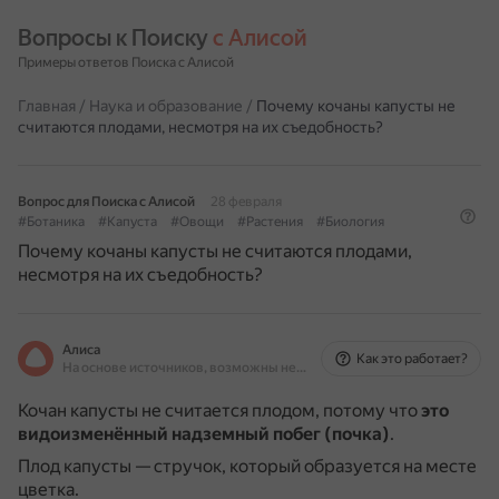
Вопросы к Поиску 
с Алисой
Примеры ответов Поиска с Алисой
Главная
/
Наука и образование
/
Почему кочаны капусты не
считаются плодами, несмотря на их съедобность?
Вопрос для Поиска с Алисой
28 февраля
#Ботаника
#Капуста
#Овощи
#Растения
#Биология
Почему кочаны капусты не считаются плодами,
несмотря на их съедобность?
Алиса
Как это работает?
На основе источников, возможны неточности
Кочан капусты не считается плодом, потому что
это
видоизменённый надземный побег (почка)
.
Плод капусты — стручок, который образуется на месте
цветка.