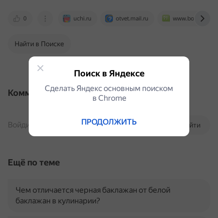
0
uchi.ru
otvet.mail.ru
www.bolshoyvopr
Найти в Поиске
Поиск в Яндексе
Сделать Яндекс основным поиском
Комментарии
в Сhrome
ПРОДОЛЖИТЬ
Войдите, чтобы комментировать
Войти
Ещё по теме
Чем отличается черная баклажан от белой
баклажан в кулинарии?