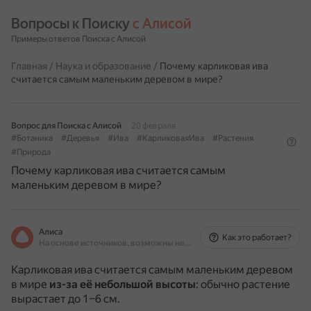
Вопросы к Поиску 
с Алисой
Примеры ответов Поиска с Алисой
Главная
/
Наука и образование
/
Почему карликовая ива
считается самым маленьким деревом в мире?
Вопрос для Поиска с Алисой
20 февраля
#Ботаника
#Деревья
#Ива
#КарликоваяИва
#Растения
#Природа
Почему карликовая ива считается самым
маленьким деревом в мире?
Алиса
Как это работает?
На основе источников, возможны неточности
Карликовая ива считается самым маленьким деревом
в мире
из-за её небольшой высоты
: обычно растение
вырастает до 1–6 см.