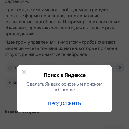
растениям.
При этом, не имея мозга, грибы демонстрируют
сложные формы поведения, напоминающие
когнитивные способности.
Например, они способны к
обучению, принятию решений и даже к своего рода
предвидению.
«Центром управления» и «мозгом» грибов считают
мицелий — сеть тончайших нитей, которые по своей
структуре напоминают сеть нейронов.
0
snegir.org
nauka.tass.ru
dzen.ru
Поиск в Яндексе
Найти в Поиске
Сделать Яндекс основным поиском
в Сhrome
ПРОДОЛЖИТЬ
Комментарии