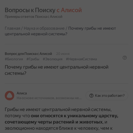
Вопросы к Поиску 
с Алисой
Примеры ответов Поиска с Алисой
Главная
/
Наука и образование
/
Почему грибы не имеют
центральной нервной системы?
Вопрос для Поиска с Алисой
20 июня
#Биология
#Грибы
#Эволюция
#НервнаяСистема
Почему грибы не имеют центральной нервной
системы?
Алиса
Как это работает?
На основе источников, возможны неточности
Грибы не имеют центральной нервной системы,
потому что
они относятся к уникальному царству,
сочетающему черты растений и животных
, и
эволюционно находятся ближе к человеку, чем к