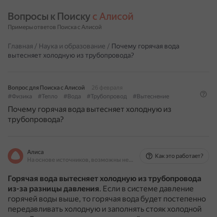
Вопросы к Поиску 
с Алисой
Примеры ответов Поиска с Алисой
Главная
/
Наука и образование
/
Почему горячая вода
вытесняет холодную из трубопровода?
Вопрос для Поиска с Алисой
26 февраля
#Физика
#Тепло
#Вода
#Трубопровод
#Вытеснение
Почему горячая вода вытесняет холодную из
трубопровода?
Алиса
Как это работает?
На основе источников, возможны неточности
Горячая вода вытесняет холодную из трубопровода
из-за разницы давления
.
Если в системе давление
горячей воды выше, то горячая вода будет постепенно
передавливать холодную и заполнять стояк холодной