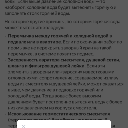
воды.
Если выше давление холодной воды — то
наоборот, холодная вода будет вытеснять горячую и
заполнять стояк горячей воды.
Некоторые другие причины, по которым горячая вода
может вытеснять холодную:
Перемычка между горячей и холодной водой в
подвале или в квартире
.
Если по окончании работ по
промывке не перекрыть запорный кран на такой
перемычке, в системе появится подмес.
Засоренность аэратора смесителя, душевой сетки,
шланга и фильтров душевой лейки
.
Если эти
элементы засорены или «заросли» известковыми
отложениями, сопротивление, создаваемое изливу
воды из смесителя и душевой лейки, может оказаться
выше, чем давление в подводке горячей или
холодной воды.
Тогда вода с более высоким
давлением будет постепенно вытеснять воду с более
низким давлением из корпуса смесителя.
Использование термостатического смесителя
(терморегулятора) без обратных клапанов
.
В
термостатическом смесителе горячая и холодная