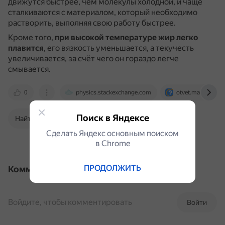
движутся быстрее, чем молекулы холодной, и чаще
сталкиваются с материалом, который необходимо
растворить, выполняя свою работу быстрее.
Кроме того,
при высокой температуре жир легко
плавится
, его вязкость уменьшается, а текучесть
увеличивается, за счёт чего он гораздо легче
смывается.
0
physics.stackexchange.com
otvet.mail.ru
Поиск в Яндексе
Найти в Поиске
Сделать Яндекс основным поиском
в Сhrome
ПРОДОЛЖИТЬ
Комментарии
Войдите, чтобы комментировать
Войти