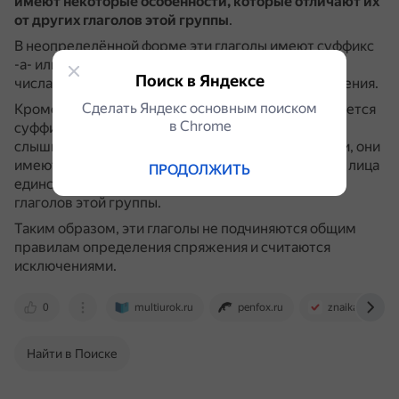
имеют некоторые особенности, которые отличают их
от других глаголов этой группы
.
В неопределённой форме эти глаголы имеют суффикс
-а- или -е- перед -ть-.
При изменении по лицам и
Поиск в Яндексе
числам они принимают окончания второго спряжения.
Сделать Яндекс основным поиском
Кроме того, в настоящем времени в них утрачивается
в Сhrome
суффикс -а- после шипящей (дышишь, держишь,
слышишь).
Ещё эти глаголы являются усекаемыми, они
имеют безударное личное окончание (кроме 1-го лица
ПРОДОЛЖИТЬ
единственного числа) в отличие от всех других
глаголов этой группы.
Таким образом, эти глаголы не подчиняются общим
правилам определения спряжения и считаются
исключениями.
0
multiurok.ru
penfox.ru
znaika.ru
Найти в Поиске