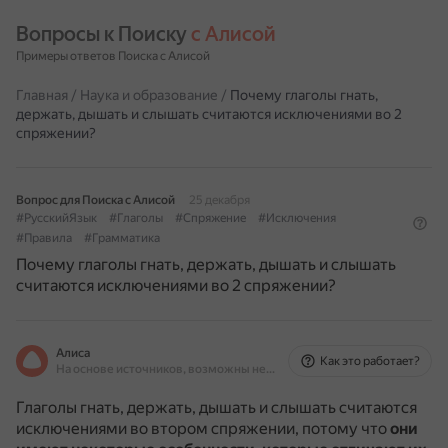
Вопросы к Поиску 
с Алисой
Примеры ответов Поиска с Алисой
Главная
/
Наука и образование
/
Почему глаголы гнать,
держать, дышать и слышать считаются исключениями во 2
спряжении?
Вопрос для Поиска с Алисой
25 декабря
#РусскийЯзык
#Глаголы
#Спряжение
#Исключения
#Правила
#Грамматика
Почему глаголы гнать, держать, дышать и слышать
считаются исключениями во 2 спряжении?
Алиса
Как это работает?
На основе источников, возможны неточности
Глаголы гнать, держать, дышать и слышать считаются
исключениями во втором спряжении, потому что
они