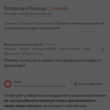
Вопросы к Поиску 
с Алисой
Примеры ответов Поиска с Алисой
Главная
/
Наука и образование
/
Почему гелий улетучивается
из воздушного шара со временем?
Вопрос для Поиска с Алисой
16 мая
#Физика
#Гелий
#ВоздушныйШар
#Улетучивание
#Газ
#Давление
#Температура
Почему гелий улетучивается из воздушного шара со
временем?
Алиса
Как это работает?
На основе источников, возможны неточности
Гелий улетучивается из воздушного шара со временем
из-за способности молекул гелия просачиваться
через поры латекса
, из которого сделан шар.