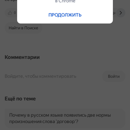
в Сhrome
0
multiurok.ru
lenta.ru
www.gazeta.ru
ПРОДОЛЖИТЬ
Найти в Поиске
Комментарии
Войдите, чтобы комментировать
Войти
Ещё по теме
Почему в русском языке появились две нормы
произношения слова 'договор'?