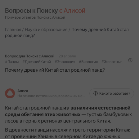
Вопросы к Поиску 
с Алисой
Примеры ответов Поиска с Алисой
Главная
/
Наука и образование
/
Почему древний Китай стал
родиной панд?
Вопрос для Поиска с Алисой
28 апреля
#Панды
#ДревнийКитай
#Эволюция
#Биология
#Животные
Почему древний Китай стал родиной панд?
Алиса
Как это работает?
На основе источников, возможны неточности
Китай стал родиной панд
из-за наличия естественной
среды обитания этих животных
— густых бамбуковых
лесов в горных регионах центрального Китая.
В древности панды населяли треть территории Китая:
от провинции Хэнань в северном Китае до южных