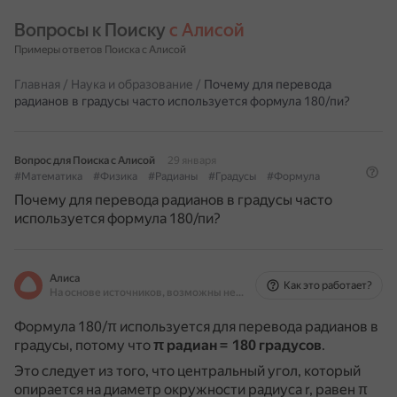
Вопросы к Поиску 
с Алисой
Примеры ответов Поиска с Алисой
Главная
/
Наука и образование
/
Почему для перевода
радианов в градусы часто используется формула 180/пи?
Вопрос для Поиска с Алисой
29 января
#Математика
#Физика
#Радианы
#Градусы
#Формула
Почему для перевода радианов в градусы часто
используется формула 180/пи?
Алиса
Как это работает?
На основе источников, возможны неточности
Формула 180/π используется для перевода радианов в
градусы, потому что
π радиан = 180 градусов
.
Это следует из того, что центральный угол, который
опирается на диаметр окружности радиуса r, равен π