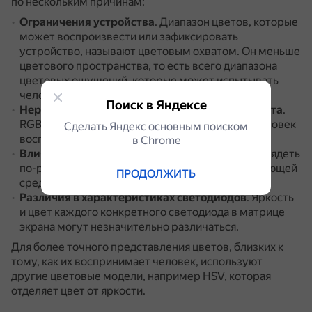
по нескольким причинам:
Ограничения устройства
.
Диапазон цветов, которые
может воспроизвести или зафиксировать
устройство, называют цветовым охватом.
Он меньше
цветового пространства, то есть всего диапазона
цветовых ощущений, которые может испытывать
человек.
Поиск в Яндексе
Неравномерное соответствие восприятию цвета
.
RGB неравномерно соответствует тому, как человек
Сделать Яндекс основным поиском
воспринимает цветовые различия.
в Сhrome
Влияние условий освещения
.
Цвета могут выглядеть
по-разному в зависимости от яркости и окружающей
ПРОДОЛЖИТЬ
среды.
Различия в характеристиках светодиодов
.
Яркость
и цвет каждого конкретного светодиода в матрице
экрана могут незначительно различаться.
Для более точного представления цветов, близких к
тому, как их воспринимает человек, используют
другие цветовые модели, например HSV, которая
отделяет цвет от яркости.