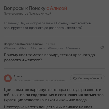
Вопросы к Поиску 
с Алисой
Примеры ответов Поиска с Алисой
Главная
/
Наука и образование
/
Почему цвет томатов
варьируется от красного до розового и желтого?
Вопрос для Поиска с Алисой
14 мая
#Томаты
#Цвет
#Растения
#Биология
#Генетика
Почему цвет томатов варьируется от красного до
розового и желтого?
Алиса
Как это работает?
На основе источников, возможны неточности
Цвет томатов варьируется от красного до розового и
жёлтого
из-за содержания и соотношения пигментов
(красящих веществ) в мякоти и кожице плода.
Некоторые из этих веществ и их влияние на цвет