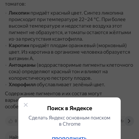
томатов:
Ликопин
придаёт красный цвет.
Синтез ликопина
происходит при температуре 22–24 °C.
При более
высокой температуре и недостатке воздуха этот
пигмент не образуется, и томаты остаются жёлтыми
из-за присутствия ксантофилла.
Каротин
придаёт плодам оранжевый (морковный)
цвет.
Из каротина в организме человека образуется
витамин А.
Антоцианы
(водорастворимые пигменты клеточного
сока) определяют красный тон и влияют на
колористическую пестроту плодов.
Хлорофилл
обуславливает зелёный цвет.
Содержание пигментов и их состав могут
варьироваться в зависимости от генетических
особенностей сортов и гибридов.
Поиск в Яндексе
Сделать Яндекс основным поиском
0
m.ok.ru
dzen.ru
gavrishprof.ru
в Сhrome
Найти в Поиске