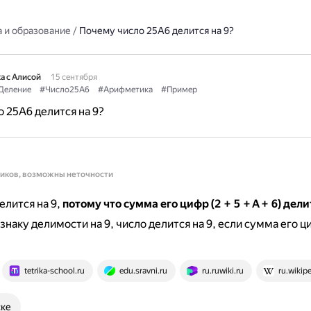
 и образование
/
Почему число 25А6 делится на 9?
а с Алисой
15 сентября
Деление
#Число25А6
#Арифметика
#Пример
 25А6 делится на 9?
ников, возможны неточности
елится на 9,
потому что сумма его цифр (2 + 5 + А + 6) дели
знаку делимости на 9, число делится на 9, если сумма его 
tetrika-school.ru
edu.sravni.ru
ru.ruwiki.ru
ru.wikip
ске