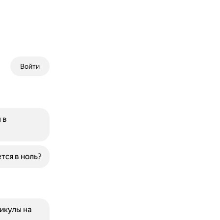
Войти
 в
тся в ноль?
икулы на