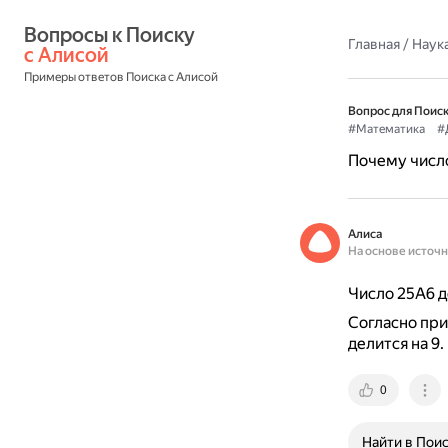
Вопросы к Поиску 
Главная
/
Наука
с Алисой
Примеры ответов Поиска с Алисой
Вопрос для Поиск
#Математика
#
Почему число
Алиса
На основе источ
Число 25А6 д
Согласно при
делится на 9.
0
Найти в Пои