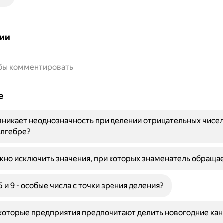
ии
обы комментировать
е
никает неоднозначность при делении отрицательных чисел
алгебре?
но исключить значения, при которых знаменатель обращае
 и 9 - особые числа с точки зрения деления?
оторые предприятия предпочитают делить новогодние кан