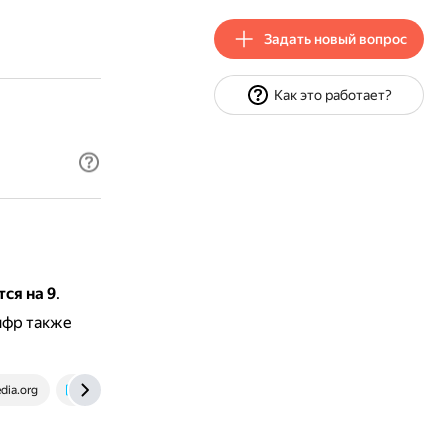
Задать новый вопрос
Как это работает?
тся на 9
.
цифр также
edia.org
skysmart.ru