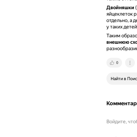
Двойняшки
(
яйцеклеток 
отдельно, а д
у таких дете
Таким образ
внешнюю сх
разнообрази
0
Найти в Пои
Комментар
Войдите, чт