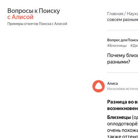
Вопросы к Поиску 
Главная
/
Наука
с Алисой
совсем разны
Примеры ответов Поиска с Алисой
Вопрос для Поиск
#Близнецы
#Дв
Почему близн
разными?
Алиса
На основе источ
Разница во 
возникновен
Близнецы
(о
оплодотворё
очень похожи 
также оттено