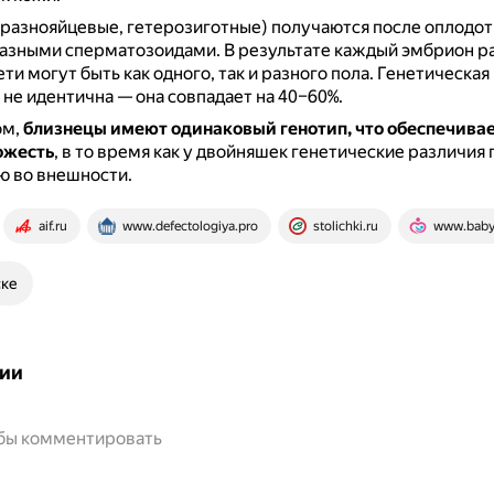
разнояйцевые, гетерозиготные) получаются после оплодот
разными сперматозоидами.
В результате каждый эмбрион р
ети могут быть как одного, так и разного пола.
Генетическая
й не идентична — она совпадает на 40–60%.
ом,
близнецы имеют одинаковый генотип, что обеспечивае
ожесть
, в то время как у двойняшек генетические различия 
ю во внешности.
aif.ru
www.defectologiya.pro
stolichki.ru
www.baby
ске
ии
обы комментировать