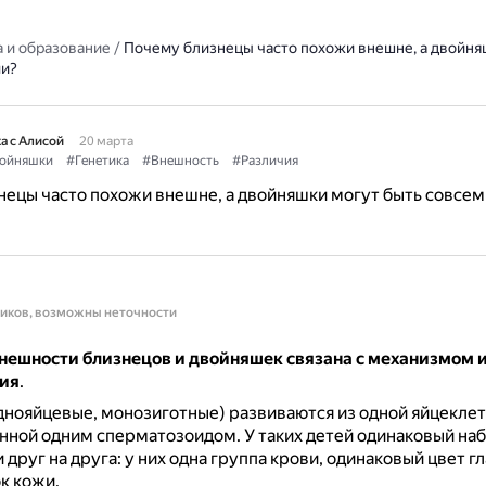
 и образование
/
Почему близнецы часто похожи внешне, а двойня
ми?
а с Алисой
20 марта
ойняшки
#Генетика
#Внешность
#Различия
ецы часто похожи внешне, а двойняшки могут быть совсем
ников, возможны неточности
внешности близнецов и двойняшек связана с механизмом 
ия
.
днояйцевые, монозиготные) развиваются из одной яйцеклет
нной одним сперматозоидом.
У таких детей одинаковый наб
друг на друга: у них одна группа крови, одинаковый цвет гла
к кожи.