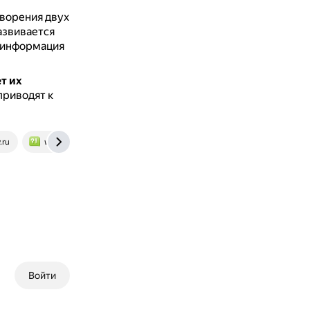
ворения двух
азвивается
 информация
т их
приводят к
.ru
www.bolshoyvopros.ru
Войти