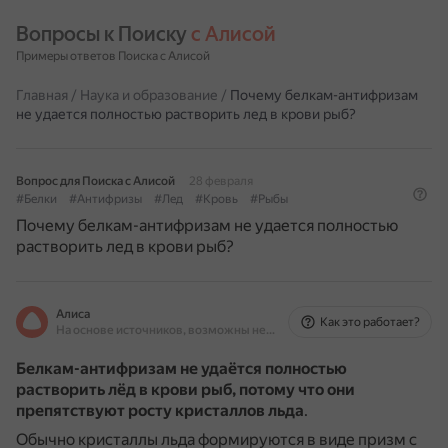
Вопросы к Поиску 
с Алисой
Примеры ответов Поиска с Алисой
Главная
/
Наука и образование
/
Почему белкам-антифризам
не удается полностью растворить лед в крови рыб?
Вопрос для Поиска с Алисой
28 февраля
#Белки
#Антифризы
#Лед
#Кровь
#Рыбы
Почему белкам-антифризам не удается полностью
растворить лед в крови рыб?
Алиса
Как это работает?
На основе источников, возможны неточности
Белкам-антифризам не удаётся полностью
растворить лёд в крови рыб, потому что они
препятствуют росту кристаллов льда
.
Обычно кристаллы льда формируются в виде призм с