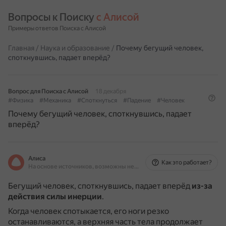
Вопросы к Поиску 
с Алисой
Примеры ответов Поиска с Алисой
Главная
/
Наука и образование
/
Почему бегущий человек,
споткнувшись, падает вперёд?
Вопрос для Поиска с Алисой
18 декабря
#Физика
#Механика
#Споткнуться
#Падение
#Человек
Почему бегущий человек, споткнувшись, падает
вперёд?
Алиса
Как это работает?
На основе источников, возможны неточности
Бегущий человек, споткнувшись, падает вперёд
из-за
действия силы инерции
.
Когда человек спотыкается, его ноги резко
останавливаются, а верхняя часть тела продолжает