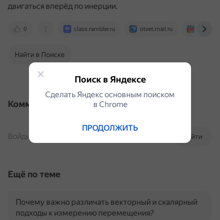
двигаться вперёд по инерции.
0
class.rambler.ru
otvet.mail.ru
uchi.ru
Найти в Поиске
Поиск в Яндексе
Сделать Яндекс основным поиском
Комментарии
в Сhrome
ПРОДОЛЖИТЬ
Войдите, чтобы комментировать
Войти
Ещё по теме
Почему важно различать векторный и скалярный
подходы к измерению перемещения?