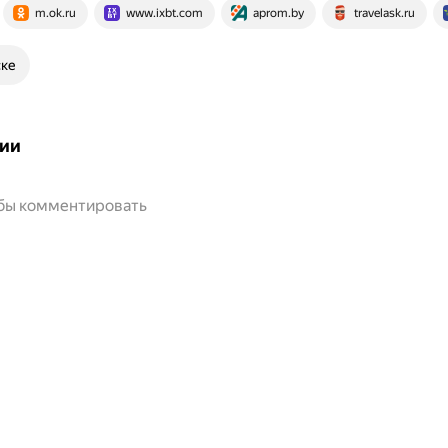
m.ok.ru
www.ixbt.com
aprom.by
travelask.ru
ске
ии
обы комментировать