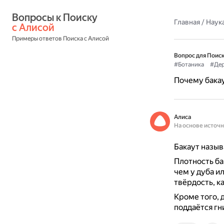
Вопросы к Поиску 
Главная
/
Наука
с Алисой
Примеры ответов Поиска с Алисой
Вопрос для Поиск
#Ботаника
#Дер
Почему бака
Алиса
На основе источ
Бакаут назы
Плотность бак
чем у дуба и
твёрдость, к
Кроме того, 
поддаётся гн