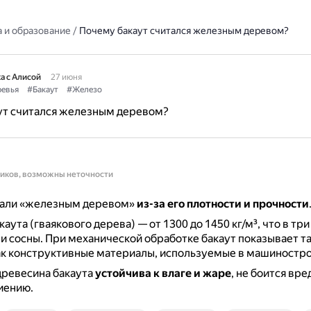
 и образование
/
Почему бакаут считался железным деревом?
а с Алисой
27 июня
евья
#Бакаут
#Железо
ут считался железным деревом?
ников, возможны неточности
вали «железным деревом»
из-за его плотности и прочности
аута (гваякового дерева) — от 1300 до 1450 кг/м³, что в три
ли сосны.
При механической обработке бакаут показывает т
ак конструктивные материалы, используемые в машиностро
древесина бакаута
устойчива к влаге и жаре
, не боится вре
иению.