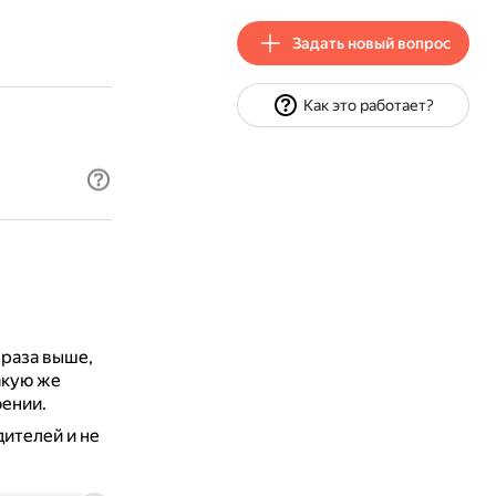
Задать новый вопрос
Как это работает?
.
 раза выше,
акую же
ении.
дителей и не