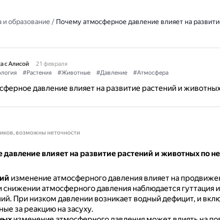
 и образование
/
Почему атмосферное давление влияет на развити
а с Алисой
21 февраля
логия
#Растения
#Животные
#Давление
#Атмосфера
ферное давление влияет на развитие растений и животны
ников, возможны неточности
 давление влияет на развитие растений и животных по н
ний
изменение атмосферного давления влияет на продвиже
 снижении атмосферного давления наблюдается гуттация и
ний.
При низком давлении возникает водный дефицит, и вкл
ые за реакцию на засуху.
ных
изменение атмосферного давления может влиять на по