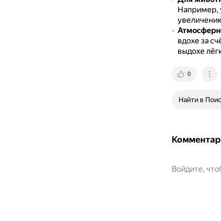
Например, 
увеличению
Атмосферно
вдохе за с
выдохе лёгк
0
Найти в Пои
Комментар
Войдите, чт