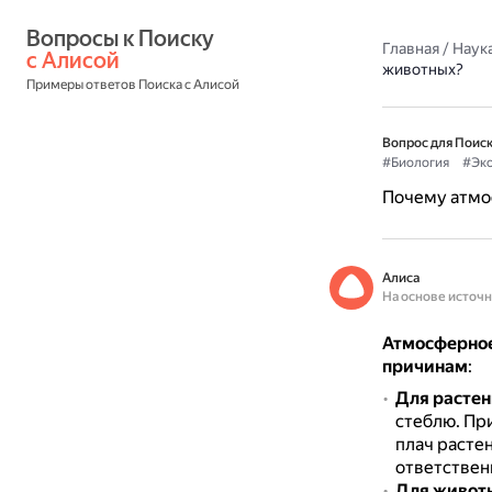
Вопросы к Поиску 
Главная
/
Наука
с Алисой
животных?
Примеры ответов Поиска с Алисой
Вопрос для Поиск
#Биология
#Эко
Почему атмос
Алиса
На основе источ
Атмосферное
причинам
:
Для расте
стеблю.
При
плач расте
ответственн
Для живот