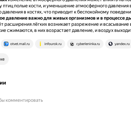
у птиц полые кости, и уменьшение атмосферного давления 
 давления в костях, что приводит к беспокойному поведени
е давление важно для живых организмов и в процессе д
чёт расширения лёгких возникает разрежение и всасывание 
ие сжимаются, в них возрастает давление, и воздух выходи
otvet.mail.ru
infourok.ru
cyberleninka.ru
yandex.ru
ске
ии
обы комментировать