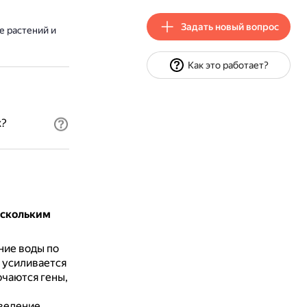
Задать новый вопрос
е растений и
Как это работает?
х?
ескольким
ние воды по
 усиливается
ючаются гены,
ведение.