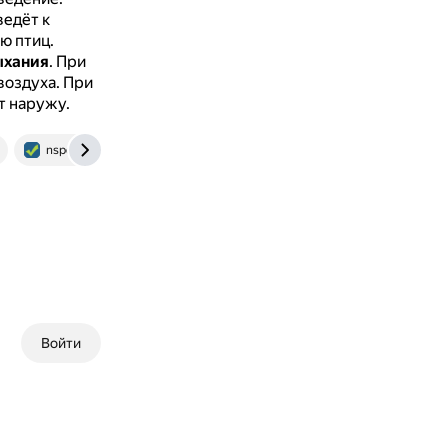
ведёт к
ю птиц.
ыхания
.
При
воздуха.
При
т наружу.
nsportal.ru
Войти