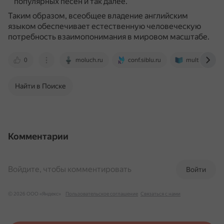
популярных песен и так далее.
Таким образом, всеобщее владение английским
языком обеспечивает естественную человеческую
потребность взаимопонимания в мировом масштабе.
0
moluch.ru
conf.siblu.ru
multiurok.ru
Найти в Поиске
Комментарии
Войдите, чтобы комментировать
Войти
© 2026 ООО «Яндекс»
Пользовательское соглашение
Связаться с нами