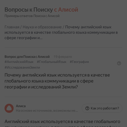
Вопросы к Поиску 
с Алисой
Примеры ответов Поиска с Алисой
Главная
/
Наука и образование
/
Почему английский язык
используется в качестве глобального языка коммуникации в
сфере географии и…
Вопрос для Поиска с Алисой
19 февраля
#АнглийскийЯзык
#ГлобальныйЯзык
#География
#ИсследованияЗемли
Почему английский язык используется в качестве
глобального языка коммуникации в сфере
географии и исследований Земли?
Алиса
Как это работает?
На основе источников, возможны неточности
Английский язык используется в качестве глобального