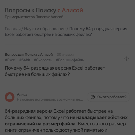
Вопросы к Поиску 
с Алисой
Примеры ответов Поиска с Алисой
Главная
/
Наука и образование
/
Почему 64-разрядная версия
Excel работает быстрее на больших файлах?
Вопрос для Поиска с Алисой
30 января
#Excel
#64bit
#Скорость
#Большиефайлы
Почему 64-разрядная версия Excel работает
быстрее на больших файлах?
Алиса
Как это работает?
На основе источников, возможны неточности
64-разрядная версия Excel работает быстрее на
больших файлах, потому что
не накладывает жёстких
ограничений на размер файла
.
Вместо этого размер
книги ограничен только доступной памятью и