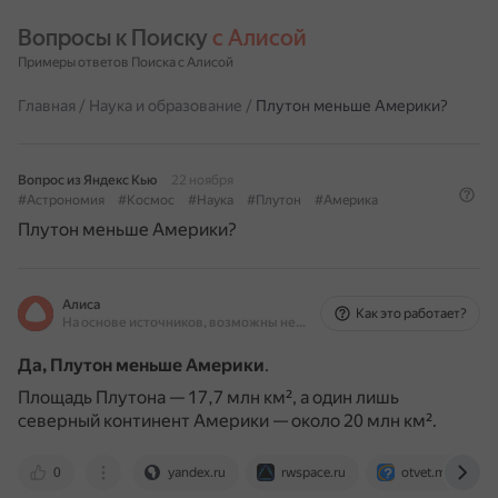
Вопросы к Поиску 
с Алисой
Примеры ответов Поиска с Алисой
Главная
/
Наука и образование
/
Плутон меньше Америки?
Вопрос из Яндекс Кью
22 ноября
#Астрономия
#Космос
#Наука
#Плутон
#Америка
Плутон меньше Америки?
Алиса
Как это работает?
На основе источников, возможны неточности
Да, Плутон меньше Америки
.
Площадь Плутона — 17,7 млн км², а один лишь
северный континент Америки — около 20 млн км².
0
yandex.ru
rwspace.ru
otvet.mail.ru