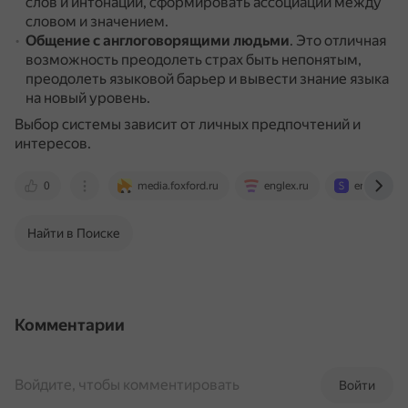
слов и интонации, сформировать ассоциации между
словом и значением.
Общение с англоговорящими людьми
.
Это отличная
возможность преодолеть страх быть непонятым,
преодолеть языковой барьер и вывести знание языка
на новый уровень.
Выбор системы зависит от личных предпочтений и
интересов.
0
media.foxford.ru
englex.ru
eng.skillbo
Найти в Поиске
Комментарии
Войдите, чтобы комментировать
Войти