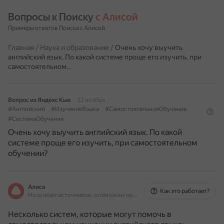
Вопросы к Поиску 
с Алисой
Примеры ответов Поиска с Алисой
Главная
/
Наука и образование
/
Очень хочу выучить
английский язык. По какой системе проще его изучить, при
самостоятельном…
Вопрос из Яндекс Кью
22 ноября
#Английский
#ИзучениеЯзыка
#СамостоятельноеОбучение
#СистемаОбучения
Очень хочу выучить английский язык. По какой
системе проще его изучить, при самостоятельном
обучении?
Алиса
Как это работает?
На основе источников, возможны неточности
Несколько систем, которые могут помочь в