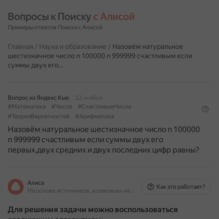
Вопросы к Поиску 
с Алисой
Примеры ответов Поиска с Алисой
Главная
/
Наука и образование
/
Назовём натуральное
шестизначное число n 100000 n 999999 счастливым если
суммы двух его…
Вопрос из Яндекс Кью
22 ноября
#Математика
#Числа
#СчастливыеЧисла
#ТеорияВероятностей
#Арифметика
Назовём натуральное шестизначное число n 100000
n 999999 счастливым если суммы двух его
первых,двух средних и двух последних цифр равны?
Алиса
Как это работает?
На основе источников, возможны неточности
Для решения задачи можно воспользоваться