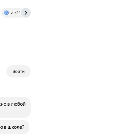
vuz24.ru
Войти
жно в любой
ю в школе?