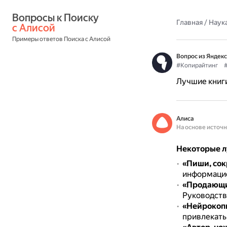
Вопросы к Поиску 
Главная
/
Наука
с Алисой
Примеры ответов Поиска с Алисой
Вопрос из Яндекс
#Копирайтинг
Лучшие книги
Алиса
На основе источ
Некоторые л
«Пиши, со
информацио
«Продающие
Руководств
«Нейрокоп
привлекать