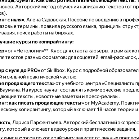
жницы, бумага. Как быстро писать впечатляющие тексты. 
нонов.
Авторский метод обучения написанию текстов (от п
в).
нг с нуля»
, Алёна Садовская.
Пособие по введению в профе
базовые термины, правила русского языка, принципы структ
зация, поиск работы на биржах.
учшие курсы по копирайтингу:
ер»
от «Нетологии»**.
Курс для старта карьеры, в рамках ко
я текстов разных форматов: для соцсетей, email‑рассылок,
р с нуля до PRO»
от Skillbox.
Курс с подробной образовате
 и сильной практической частью.
я продающего текста»
от учебного центра «Специалист» 
 Баумана.
На курсе научат составлять коммерческие предл
дающие тексты, новостные заметки и пресс-релизы.
нг: как писать продающие тексты»
от MyAcademy.
Практи
ескому копирайтингу, который включает 18 часов теории и 
екст»
, Лариса Парфентьева.
Авторский бесплатный экспресс
гу, который включает видеоуроки и практические задания.
 книг и курсов по копирайтингу зависит от личных предпоч