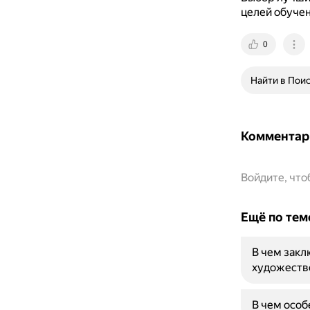
целей обучен
0
Найти в Пои
Комментар
Войдите, чт
Ещё по тем
В чем закл
художеств
В чем особ