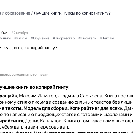
 и образование
/
Лучшие книги, курсы по копирайтингу?
 Кью
22 ноября
#Книги
#Курсы
#Обучение
#Творчество
#Писатели
#Тексты
, курсы по копирайтингу?
ников, возможны неточности
учшие книги по копирайтингу:
кращай»
, Максим Ильяхов, Людмила Сарычева.
Книга посвя
нному стилю письма и созданию сильных текстов без лишн
 тексты. Модель для сборки. Копирайтинг для всех»
, Дм
о по написанию продающих статей с готовыми шаблонами и
ирайтинг»
, Денис Каплунов.
Книга о том, как с помощью од
, убеждать и заинтересовывать.