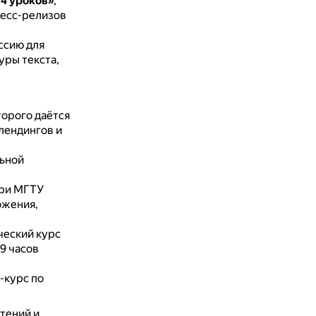
14 уроков»
,
ресс-релизов
ссию для
уры текста,
торого даётся
 лендингов и
льной
при МГТУ
ожения,
ческий курс
9 часов
-курс по
тений и