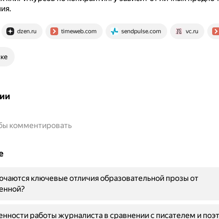
ия.
dzen.ru
timeweb.com
sendpulse.com
vc.ru
ске
ии
обы комментировать
е
ючаются ключевые отличия образовательной прозы от
енной?
енности работы журналиста в сравнении с писателем и поэ