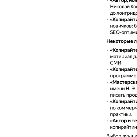
«Автор, но
Николай Ко
до лонгридо
«Копирайти
новичков: 
SEO-оптими
Некоторые л
«Копирайт
материал дл
СМИ.
«Копирайте
программой
«Мастерска
имени Н. Э.
писать про
«Копирайти
по коммерч
практики.
«Автор и т
копирайтин
Выбор лучших