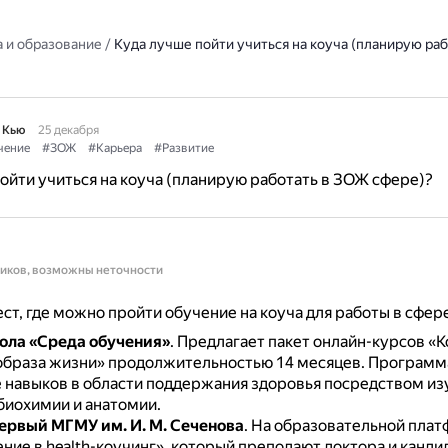
 и образование
/
Куда лучше пойти учиться на коуча (планирую ра
 Кью
25 декабря
чение
#ЗОЖ
#Карьера
#Развитие
ойти учиться на коуча (планирую работать в ЗОЖ сфере)?
ников, возможны неточности
ст, где можно пройти обучение на коуча для работы в сфер
ола «Среда обучения»
.
Предлагает пакет онлайн-курсов «К
образа жизни» продолжительностью 14 месяцев.
Программа
е навыков в области поддержания здоровья посредством из
биохимии и анатомии.
 Первый МГМУ им. И. М. Сеченова
.
На образовательной плат
ние в health-коучинг», который преподают доктора и канди