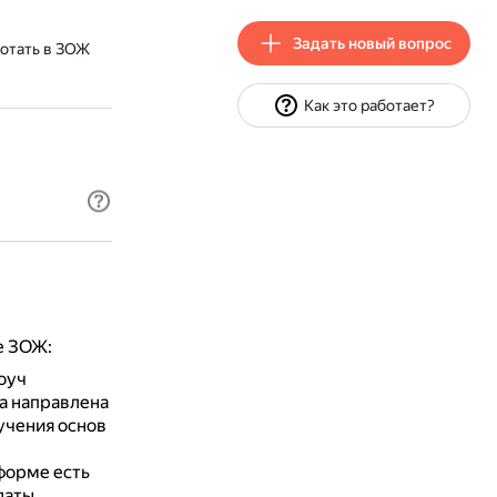
Задать новый вопрос
ботать в ЗОЖ
Как это работает?
е ЗОЖ:
оуч
 направлена
учения основ
форме есть
даты