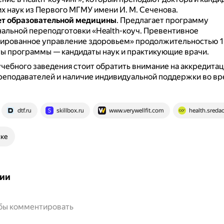
х наук из Первого МГМУ имени И. М. Сеченова.
ет образовательной медицины
.
Предлагает программу
альной переподготовки «Health-коуч. Превентивное
ированное управление здоровьем» продолжительностью 1
ы программы — кандидаты наук и практикующие врачи.
чебного заведения стоит обратить внимание на аккредитац
реподавателей и наличие индивидуальной поддержки во в
dtf.ru
skillbox.ru
www.verywellfit.com
health.sreda
ске
ии
обы комментировать