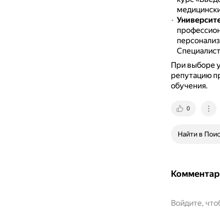
медицински
Университ
профессион
персонализ
Специалист
При выборе у
репутацию п
обучения.
0
Найти в Пои
Комментар
Войдите, чт