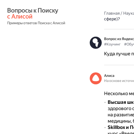
Вопросы к Поиску 
Главная
/
Наука
с Алисой
сфере)?
Примеры ответов Поиска с Алисой
Вопрос из Яндекс
#Коучинг
#Обу
Куда лучше п
Алиса
На основе источ
Несколько ме
Высшая шк
здорового 
на развити
медицины, 
Skillbox и
курс «Введе