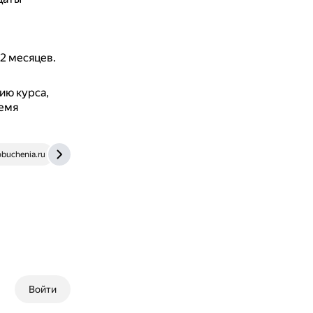
2 месяцев.
ию курса,
ремя
obuchenia.ru
cmp-i.com
postupi.online
education.forbes.
Войти