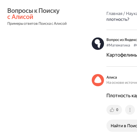
Вопросы к Поиску 
Главная
/
Наука
с Алисой
плотность?
Примеры ответов Поиска с Алисой
Вопрос из Яндекс
#Математика
#
Картофелины 
Алиса
На основе источ
Плотность ка
0
Найти в Пои