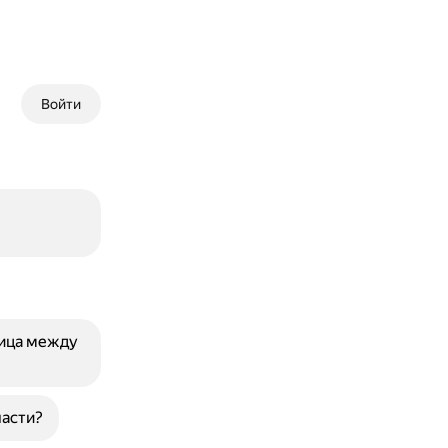
Войти
ница между
части?