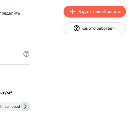
Задать новый вопрос
Определить
Как это работает?
 кг/м³
.
samopodgotovka.com