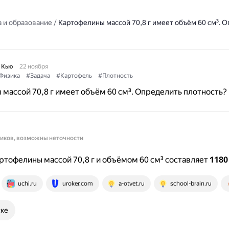
 и образование
/
Картофелины массой 70,8 г имеет объём 60 см³. 
 Кью
22 ноября
Физика
#Задача
#Картофель
#Плотность
массой 70,8 г имеет объём 60 см³. Определить плотность?
ников, возможны неточности
ртофелины массой 70,8 г и объёмом 60 см³ составляет
1180
uchi.ru
uroker.com
a-otvet.ru
school-brain.ru
ске