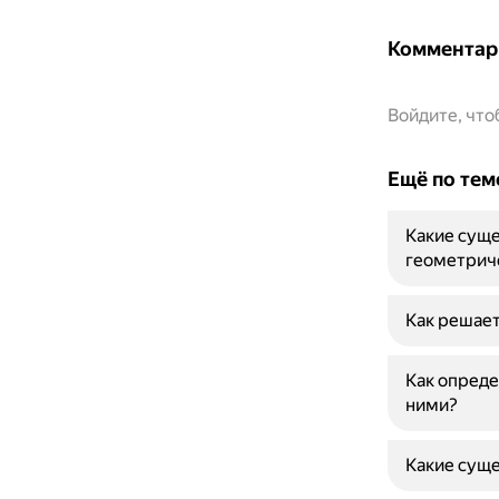
Комментар
Войдите, чт
Ещё по тем
Какие суще
геометрич
Как решает
Как опреде
ними?
Какие суще