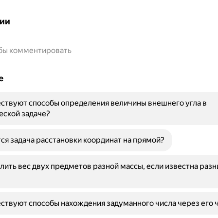
ии
обы комментировать
е
ствуют способы определения величины внешнего угла в
еской задаче?
ся задача расстановки координат на прямой?
лить вес двух предметов разной массы, если известна раз
ствуют способы нахождения задуманного числа через его 