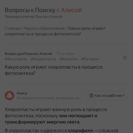
Вопросы к Поиску 
с Алисой
Примеры ответов Поиска с Алисой
Главная
/
Наука и образование
/
Какую роль играют
хлоропласты в процессе фотосинтеза?
Вопрос для Поиска с Алисой
15 октября
#Фотосинтез
#Хлоропласты
#Биология
#Растения
Какую роль играют хлоропласты в процессе
фотосинтеза?
Алиса
Как это работает?
На основе источников, возможны неточности
Хлоропласты играют важную роль в процессе
фотосинтеза, поскольку
они поглощают и
трансформируют энергию света
.
В хлоропластах содержатся
хлорофилл
— сложное