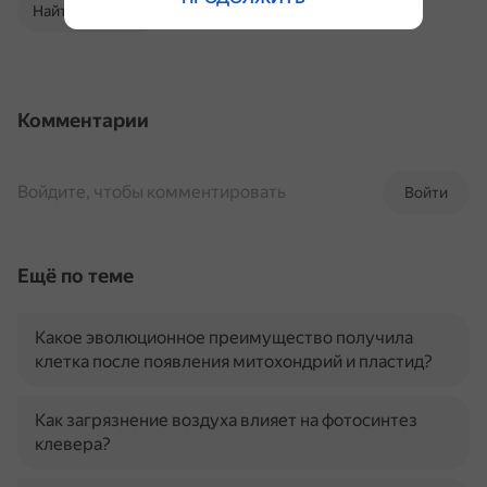
Найти в Поиске
Комментарии
Войдите, чтобы комментировать
Войти
Ещё по теме
Какое эволюционное преимущество получила
клетка после появления митохондрий и пластид?
Как загрязнение воздуха влияет на фотосинтез
клевера?