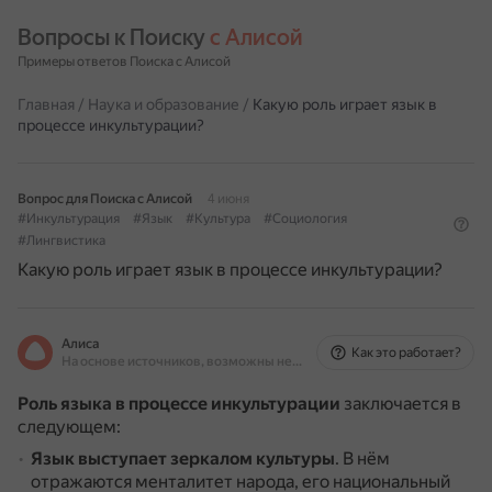
Вопросы к Поиску 
с Алисой
Примеры ответов Поиска с Алисой
Главная
/
Наука и образование
/
Какую роль играет язык в
процессе инкультурации?
Вопрос для Поиска с Алисой
4 июня
#Инкультурация
#Язык
#Культура
#Социология
#Лингвистика
Какую роль играет язык в процессе инкультурации?
Алиса
Как это работает?
На основе источников, возможны неточности
Роль языка в процессе инкультурации
заключается в
следующем:
Язык выступает зеркалом культуры
.
В нём
отражаются менталитет народа, его национальный