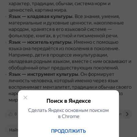
характер, традиции, обычаи, система норм и
ценностей, картина мира.
Язык — кладовая культуры
.
Все знания, умения,
материальные и духовные ценности, накопленные
народом, хранятся в его языковой системе —
фольклоре, книгах, в устной и письменной речи.
Язык — носитель культуры
.
Именно с помощью
языка она передаётся из поколения в поколение.
Например, дети в процессе инкультурации,
овладевая родным языком, вместе с ним осваивают и
обобщённый опыт предшествующих поколений.
Язык — инструмент культуры
.
Он формирует
личность человека, который именно через язык
воспринимает менталитет, традиции и обычаи своего
народа, а также специфический культурный образ
мира.
Поиск в Яндексе
Сделать Яндекс основным поиском
0
nsportal.ru
cyberleninka.ru
moluch.ru
в Сhrome
Найти в Поиске
ПРОДОЛЖИТЬ