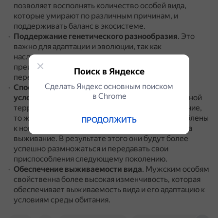
позволяет восполнять количество особей вида,
которые умирают по различным причинам, и
поддерживать баланс в экосистеме.
Поддержание генетического разнообразия
.
Это
важно для адаптации и эволюции, так как
наследственные характеристики, которые дают
преимущество в выживании и размножении,
Поиск в Яндексе
передаются следующему поколению.
Сделать Яндекс основным поиском
Способствование адаптации к изменяющимся
в Сhrome
условиям среды
.
Например, если на определённой
территории начинается климатическое изменение,
то живые организмы, которые лучше приспособлены
ПРОДОЛЖИТЬ
к новым условиям, будут иметь больший шанс на
выживание.
В результате этого они будут более
успешно размножаться и передавать свои
приспособления следующему поколению.
Обеспечение выживаемости вида
.
Мужским особям
свойственна более высокая изменчивость, которая
обеспечивает выживаемость вида и его адаптацию к
условиям среды обитания.