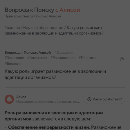
Вопросы к Поиску 
с Алисой
Примеры ответов Поиска с Алисой
Главная
/
Наука и образование
/
Какую роль играет
размножение в эволюции и адаптации организмов?
Вопрос для Поиска с Алисой
18 декабря
#Эволюция
#Адаптация
#Размножение
#Генетика
#Биология
Какую роль играет размножение в эволюции и
адаптации организмов?
Алиса
Как это работает?
На основе источников, возможны неточности
Роль размножения в эволюции и адаптации
организмов
заключается в следующем:
Обеспечение непрерывности жизни
.
Размножение