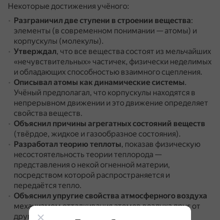
Некоторые достижения учёного:
Разграничил две ступени в строении вещества
:
элементы (в современном понимании — атомы) и
корпускулы (молекулы).
Утверждал
, что все вещества состоят из мельчайших
«нечувствительных» частичек, физически неделимых
и обладающих способностью взаимного сцепления.
Описывал атомы как динамические системы
.
Учёный предполагал, что корпускулы находятся в
непрерывном движении и это движение определяет
свойства веществ.
Объяснил причины агрегатных состояний веществ
(твёрдое, жидкое и газообразное состояния).
Разработал теорию теплоты
, показав физическую
несостоятельность теории теплорода —
представления о некой огненной материи,
посредством которой распространяется и
передаётся тепло.
Объяснил упругие свойства атмосферного воздуха
механизмом отталкивания атомов воздуха друг от
друга.