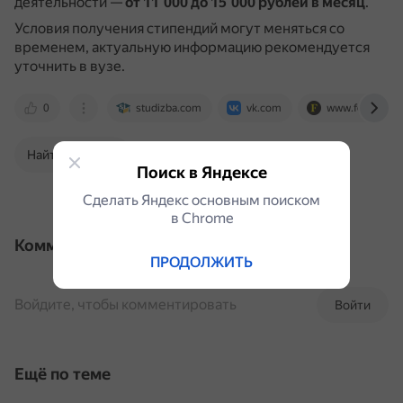
деятельности —
от 11 000 до 15 000 рублей в месяц
.
Условия получения стипендий могут меняться со
временем, актуальную информацию рекомендуется
уточнить в вузе.
0
studizba.com
vk.com
www.forbes.ru
Найти в Поиске
Поиск в Яндексе
Сделать Яндекс основным поиском
в Сhrome
Комментарии
ПРОДОЛЖИТЬ
Войдите, чтобы комментировать
Войти
Ещё по теме