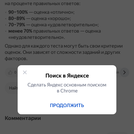
на проценте правильных ответов:
90–100%
— оценка «отлично»;
80–89%
— оценка «хорошо»;
70–79%
— оценка «удовлетворительно»;
менее 70%
правильных ответов — оценка
«неудовлетворительно».
Однако для каждого теста могут быть свои критерии
оценок.
Они зависят от сложности заданий и других
факторов.
0
kazangmu.ru
otvet.mail.ru
infourok.ru
Поиск в Яндексе
Сделать Яндекс основным поиском
Найти в Поиске
в Сhrome
ПРОДОЛЖИТЬ
Комментарии