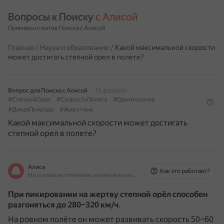
Вопросы к Поиску 
с Алисой
Примеры ответов Поиска с Алисой
Главная
/
Наука и образование
/
Какой максимальной скорости
может достигать степной орел в полете?
Вопрос для Поиска с Алисой
15 февраля
#СтепнойОрел
#СкоростьПолета
#Орнитология
#ДикаяПрирода
#Животные
Какой максимальной скорости может достигать
степной орел в полете?
Алиса
Как это работает?
На основе источников, возможны неточности
При пикировании на жертву степной орёл способен
разгоняться до 280–320 км/ч
.
На ровном полёте он может развивать скорость 50–60