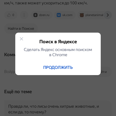
км/ч, также может ускориться до 100 км/ч.
0
dzen.ru
vk.com
planetanimal.ru
Найти в Поиске
Поиск в Яндексе
Сделать Яндекс основным поиском
Комментарии
в Сhrome
ПРОДОЛЖИТЬ
Войдите, чтобы комментировать
Войти
Ещё по теме
Правда ли, что лисы очень хитрые животные, и
если да, то почему?