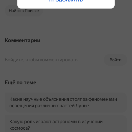
Найти в Поиске
Комментарии
Войдите, чтобы комментировать
Войти
Ещё по теме
Какие научные объяснения стоят за феноменами
освещения различных частей Луны?
Какую роль играют астрономы в изучении
космоса?