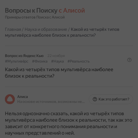
Вопросы к Поиску 
с Алисой
Примеры ответов Поиска с Алисой
Главная
/
Наука и образование
/
Какой из четырёх типов
мультивёрса наиболее близок к реальности?
Вопрос из Яндекс Кью
22 ноября
#Мультивёрс
#Физика
#Наука
#Реальность
Какой из четырёх типов мультивёрса наиболее
близок к реальности?
Алиса
Как это работает?
На основе источников, возможны неточности
Нельзя однозначно сказать, какой из четырёх типов
мультивёрса наиболее близок к реальности, так как это
зависит от конкретного понимания реальности и
научных представлений о ней.