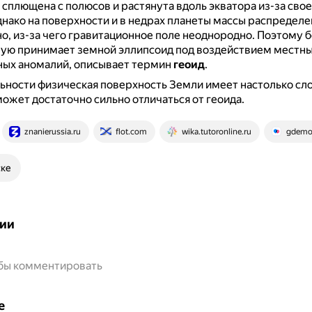
 сплющена с полюсов и растянута вдоль экватора из-за сво
нако на поверхности и в недрах планеты массы распредел
, из-за чего гравитационное поле неоднородно.
Поэтому б
рую принимает земной эллипсоид под воздействием местн
ных аномалий, описывает термин
геоид
.
ьности физическая поверхность Земли имеет настолько с
может достаточно сильно отличаться от геоида.
znanierussia.ru
flot.com
wika.tutoronline.ru
gdemoi
ске
ии
обы комментировать
е