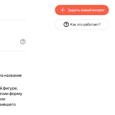
Задать новый вопрос
Как это работает?
ла название
 фигуре,
дезии форму
ли
овившего