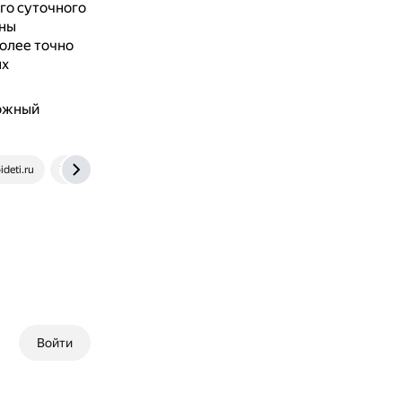
его суточного
ены
олее точно
ых
ложный
deti.ru
ru.wikipedia.org
Войти