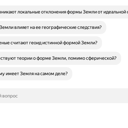
зникают локальные отклонения формы Земли от идеальной
Земли влияет на ее географические следствия?
еные считают геоид истинной формой Земли?
ествуют теории о форме Земли, помимо сферической?
у имеет Земля на самом деле?