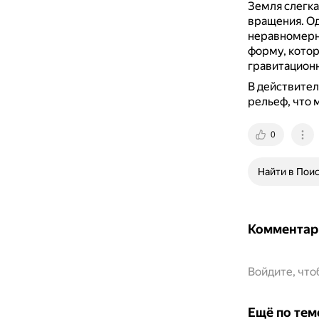
Земля слегка
вращения.
Од
неравномерно
форму, кото
гравитацион
В действител
рельеф, что 
0
Найти в Пои
Комментар
Войдите, чт
Ещё по тем