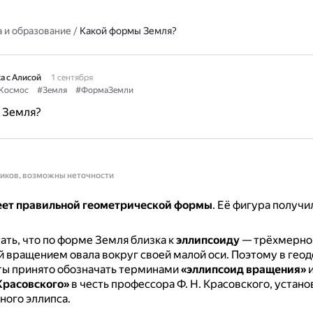
 и образование
/
Какой формы Земля?
а с Алисой
1 сентября
Космос
#Земля
#ФормаЗемли
 Земля?
ников, возможны неточности
еет правильной геометрической формы
.
Её фигура получи
ать, что по форме Земля близка к
эллипсоиду
— трёхмерной
 вращением овала вокруг своей малой оси.
Поэтому в гео
ты принято обозначать терминами
«эллипсоид вращения»
и
Красовского»
в честь профессора Ф. Н. Красовского, устан
ого эллипса.