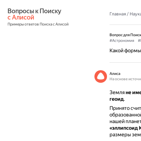
Вопросы к Поиску 
Главная
/
Наука
с Алисой
Примеры ответов Поиска с Алисой
Вопрос для Поиск
#Астрономия
#
Какой формы
Алиса
На основе источ
Земля
не им
геоид
.
Принято счит
образованной
нашей плане
«эллипсоид 
размеры земн