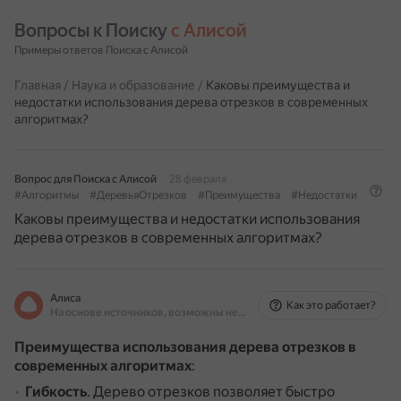
Вопросы к Поиску 
с Алисой
Примеры ответов Поиска с Алисой
Главная
/
Наука и образование
/
Каковы преимущества и
недостатки использования дерева отрезков в современных
алгоритмах?
Вопрос для Поиска с Алисой
28 февраля
#Алгоритмы
#ДеревьяОтрезков
#Преимущества
#Недостатки
Каковы преимущества и недостатки использования
дерева отрезков в современных алгоритмах?
Алиса
Как это работает?
На основе источников, возможны неточности
Преимущества использования дерева отрезков в
современных алгоритмах
:
Гибкость
.
Дерево отрезков позволяет быстро