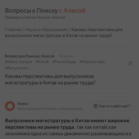
Вопросы к Поиску 
с Алисой
Примеры ответов Поиска с Алисой
Главная
/
Наука и образование
/
Каковы перспективы для
выпускников магистратуры в Китае на рынке труда?
Вопрос для Поиска с Алисой
18 июля
#Магистратура
#Китай
#РынокТруда
#Перспективы
#Выпускники
Каковы перспективы для выпускников
магистратуры в Китае на рынке труда?
Алиса
Как это работает?
На основе источников, возможны неточности
Выпускники магистратуры в Китае имеют широкие
перспективы на рынке труда
, так как китайская
экономика одна из самых динамично развивающихся в