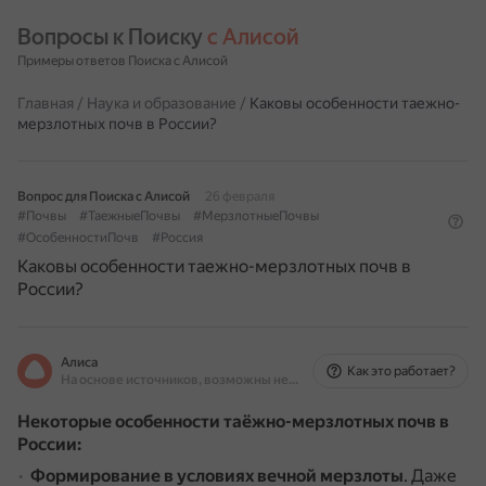
Вопросы к Поиску 
с Алисой
Примеры ответов Поиска с Алисой
Главная
/
Наука и образование
/
Каковы особенности таежно-
мерзлотных почв в России?
Вопрос для Поиска с Алисой
26 февраля
#Почвы
#ТаежныеПочвы
#МерзлотныеПочвы
#ОсобенностиПочв
#Россия
Каковы особенности таежно-мерзлотных почв в
России?
Алиса
Как это работает?
На основе источников, возможны неточности
Некоторые особенности таёжно-мерзлотных почв в
России:
Формирование в условиях вечной мерзлоты
.
Даже