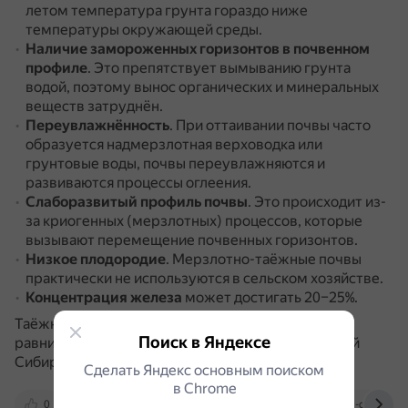
летом температура грунта гораздо ниже
температуры окружающей среды.
Наличие замороженных горизонтов в почвенном
профиле
.
Это препятствует вымыванию грунта
водой, поэтому вынос органических и минеральных
веществ затруднён.
Переувлажнённость
.
При оттаивании почвы часто
образуется надмерзлотная верховодка или
грунтовые воды, почвы переувлажняются и
развиваются процессы оглеения.
Слаборазвитый профиль почвы
.
Это происходит из-
за криогенных (мерзлотных) процессов, которые
вызывают перемещение почвенных горизонтов.
Низкое плодородие
.
Мерзлотно-таёжные почвы
практически не используются в сельском хозяйстве.
Концентрация железа
может достигать 20–25%.
Таёжно-мерзлотные почвы распространены в
Поиск в Яндексе
равнинных и горных районах Средней и Восточной
Сибири.
Сделать Яндекс основным поиском
в Сhrome
0
otvet.mail.ru
prezi.com
soil-db.ru