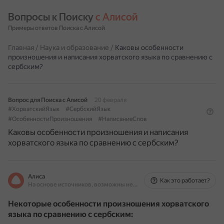
Вопросы к Поиску 
с Алисой
Примеры ответов Поиска с Алисой
Главная
/
Наука и образование
/
Каковы особенности
произношения и написания хорватского языка по сравнению с
сербским?
Вопрос для Поиска с Алисой
20 февраля
#ХорватскийЯзык
#СербскийЯзык
#ОсобенностиПроизношения
#НаписаниеСлов
Каковы особенности произношения и написания
хорватского языка по сравнению с сербским?
Алиса
Как это работает?
На основе источников, возможны неточности
Некоторые особенности произношения хорватского
языка по сравнению с сербским: