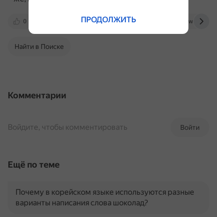
ПРОДОЛЖИТЬ
0
vk.com
ru.wikipedia.org
ru.wikiversity
Найти в Поиске
Комментарии
Войдите, чтобы комментировать
Войти
Ещё по теме
Почему в корейском языке используются разные
варианты написания слова шоколад?