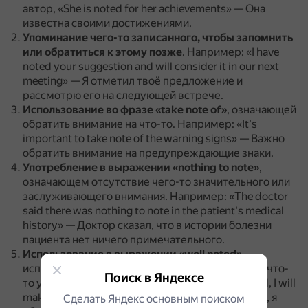
автор, «She is noted for her achievements» — Она
известна своими достижениями.
Упоминание чего-то записанного, чтобы запомнить
или обратиться к этому позже
.
Например: «I have
noted your suggestion and will consider it in our next
meeting» — Я отметил твоё предложение и
рассмотрю его на следующей встрече.
Использование во фразе «take note of»
, означающей
обратить внимание на что-то.
Например: «It's
important to take note of the warning signs» — Важно
обратить внимание на предупреждающие знаки.
Употребление в выражении «nothing to note»
,
означающем отсутствие чего-то значительного или
заслуживающего внимания.
Например: «The doctor
said there was nothing to note in the patient's medical
history» — Доктор сказал, что в истории болезни
пациента нет ничего примечательного.
Использование в выражении «well noted»
,
использующемся для подтверждения того, что что-
Поиск в Яндексе
то услышано или понято.
Например: «Well noted, I will
make sure to include that in my report» — Хорошо, я
Сделать Яндекс основным поиском