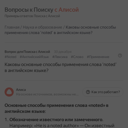
Вопросы к Поиску 
с Алисой
Примеры ответов Поиска с Алисой
Главная
/
Наука и образование
/
Каковы основные способы
применения слова 'noted' в английском языке?
Вопрос для Поиска с Алисой
30 декабря
#Noted
#АнглийскийЯзык
#Лексика
#Слово
#Применение
Каковы основные способы применения слова 'noted'
в английском языке?
Алиса
Как это работает?
На основе источников, возможны неточности
Основные способы применения слова «noted» в
английском языке
:
Обозначение известного или замеченного
.
Например: «He is a noted author» — Он известный