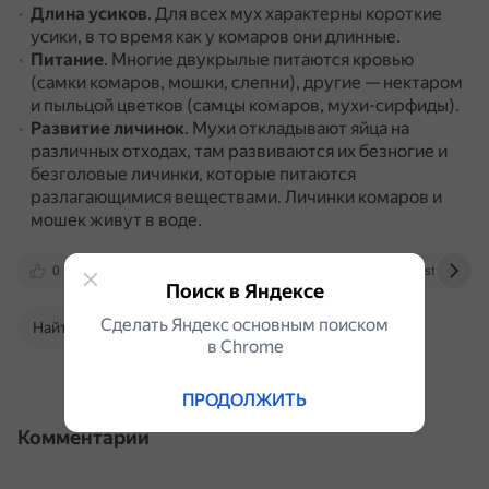
Длина усиков
.
Для всех мух характерны короткие
усики, в то время как у комаров они длинные.
Питание
.
Многие двукрылые питаются кровью
(самки комаров, мошки, слепни), другие — нектаром
и пыльцой цветков (самцы комаров, мухи-сирфиды).
Развитие личинок
.
Мухи откладывают яйца на
различных отходах, там развиваются их безногие и
безголовые личинки, которые питаются
разлагающимися веществами.
Личинки комаров и
мошек живут в воде.
0
www.yaklass.ru
biology.su
studarium.
Поиск в Яндексе
Сделать Яндекс основным поиском
Найти в Поиске
в Сhrome
ПРОДОЛЖИТЬ
Комментарии