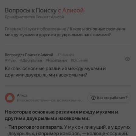
Вопросы к Поиску 
с Алисой
Примеры ответов Поиска с Алисой
Главная
/
Наука и образование
/
Каковы основные различия
между мухами и другими двукрылыми насекомыми?
Вопрос для Поиска с Алисой
13 января
#Мухи
#Двукрылые
#Насекомые
#Отличия
Каковы основные различия между мухами и
другими двукрылыми насекомыми?
Алиса
Как это работает?
На основе источников, возможны неточности
Некоторые основные различия между мухами и
другими двукрылыми насекомыми:
Тип ротового аппарата
.
У мух он лижущий, а у других
двукрылых, например комаров, — колюще-сосущий.