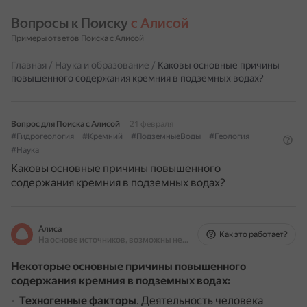
Вопросы к Поиску 
с Алисой
Примеры ответов Поиска с Алисой
Главная
/
Наука и образование
/
Каковы основные причины
повышенного содержания кремния в подземных водах?
Вопрос для Поиска с Алисой
21 февраля
#Гидрогеология
#Кремний
#ПодземныеВоды
#Геология
#Наука
Каковы основные причины повышенного
содержания кремния в подземных водах?
Алиса
Как это работает?
На основе источников, возможны неточности
Некоторые основные причины повышенного
содержания кремния в подземных водах:
Техногенные факторы
.
Деятельность человека