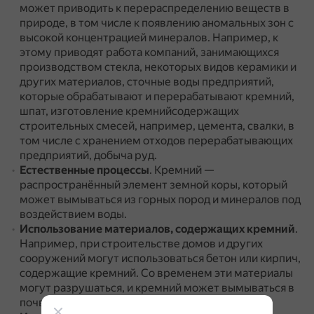
может приводить к перераспределению веществ в
природе, в том числе к появлению аномальных зон с
высокой концентрацией минералов.
Например, к
этому приводят работа компаний, занимающихся
производством стекла, некоторых видов керамики и
других материалов, сточные воды предприятий,
которые обрабатывают и перерабатывают кремний,
шпат, изготовление кремнийсодержащих
строительных смесей, например, цемента, свалки, в
том числе с хранением отходов перерабатывающих
предприятий, добыча руд.
Естественные процессы
.
Кремний —
распространённый элемент земной коры, который
может вымываться из горных пород и минералов под
воздействием воды.
Использование материалов, содержащих кремний
.
Например, при строительстве домов и других
сооружений могут использоваться бетон или кирпич,
содержащие кремний.
Со временем эти материалы
могут разрушаться, и кремний может вымываться в
почву и грунтовые воды.