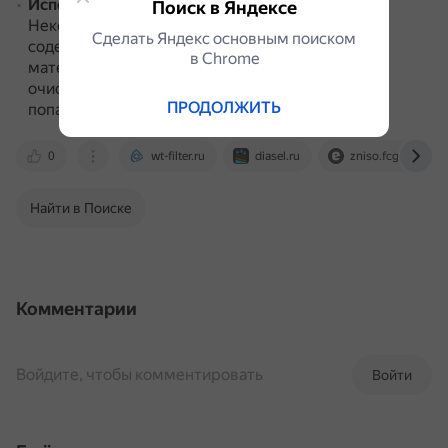
Использование систем фильтрации воды
.
Поиск в Яндексе
Некоторые системы фильтрации воды могут
Сделать Яндекс основным поиском
содержать кремний в качестве фильтрующего
в Сhrome
материала.
Если такой фильтр используется для
очистки воды из скважины, то кремний может
ПРОДОЛЖИТЬ
попасть в питьевую воду.
0
wt-filter.ru
diasel.ru
zniso.fcgie.ru
Найти в Поиске
Комментарии
Войдите, чтобы комментировать
Войти