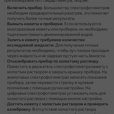
при калибровке по стандартным растворам:
Включить прибор
.
Большинству спектрофотометров
необходим предварительный разогрев, это помогает
получить более точные результаты.
Вымыть кюветы и пробирки
.
Если используются
многоразовые кюветы или пробирки, их необходимо
тщательно помыть деионизированной водой.
Залить в кювету требуемое количество
исследуемой жидкости
.
Для получения точных
результатов необходимо, чтобы луч лазера проходил
через жидкость и не задевал пустую часть ёмкости.
Откалибровать прибор по холостому раствору
.
Поместить в держатель спектрофотометра кювету с
холостым раствором и закрыть крышку прибора.
На
аналоговых спектрофотометрах записать показания
прибора, затем перевести стрелку в нулевое
положение с помощью ручки настройки.
На
цифровых спектрофотометрах установить ноль для
холостого раствора с помощью кнопок настройки.
Достать кювету с холостым раствором и проверить
калибровку
.
В отсутствие холостого раствора