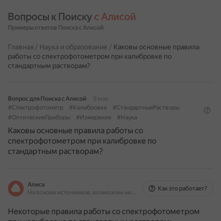
Вопросы к Поиску 
с Алисой
Примеры ответов Поиска с Алисой
Главная
/
Наука и образование
/
Каковы основные правила
работы со спектрофотометром при калибровке по
стандартным растворам?
Вопрос для Поиска с Алисой
9 мая
#Спектрофотометр
#Калибровка
#СтандартныеРастворы
#ОптическиеПриборы
#Измерения
#Наука
Каковы основные правила работы со
спектрофотометром при калибровке по
стандартным растворам?
Алиса
Как это работает?
На основе источников, возможны неточности
Некоторые правила работы со спектрофотометром